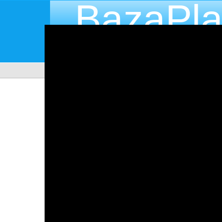
BazaPla
Katalog producentów placów zabaw
BAZAPLACOW.PL
KAT
Zestawy Proludic - wszyst
produkty
W serwisie internetowym bazaplacow.pl możesz za
wszystkimi
produktami w kategori Zestawy Prolu
dostępne u producentów placów zabaw. Możesz pr
produktów w kategori Zestawy Proludic
.
Educarium Ixo
Brand: Educarium