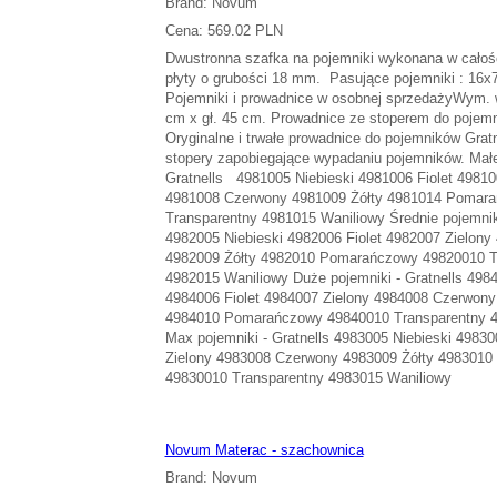
Brand: Novum
Cena: 569.02 PLN
Dwustronna szafka na pojemniki wykonana w całoś
płyty o grubości 18 mm. Pasujące pojemniki : 16x7
Pojemniki i prowadnice w osobnej sprzedażyWym. 
cm x gł. 45 cm. Prowadnice ze stoperem do poj
Oryginalne i trwałe prowadnice do pojemników Gratn
stopery zapobiegające wypadaniu pojemników. Małe
Gratnells 4981005 Niebieski 4981006 Fiolet 49810
4981008 Czerwony 4981009 Żółty 4981014 Pomar
Transparentny 4981015 Waniliowy Średnie pojemniki
4982005 Niebieski 4982006 Fiolet 4982007 Zielon
4982009 Żółty 4982010 Pomarańczowy 49820010 T
4982015 Waniliowy Duże pojemniki - Gratnells 4984
4984006 Fiolet 4984007 Zielony 4984008 Czerwony
4984010 Pomarańczowy 49840010 Transparentny 4
Max pojemniki - Gratnells 4983005 Niebieski 49830
Zielony 4983008 Czerwony 4983009 Żółty 498301
49830010 Transparentny 4983015 Waniliowy
Novum Materac - szachownica
Brand: Novum