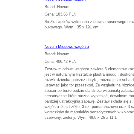
Brand: Novum
Cena: 183.66 PLN
Sieżka wałków wykonana z drewna sosnowego ora
bukowego. Wym.: 35 x 191 cm.
Novum Miodowe wzgórza
Brand: Novum
Cena: 406.42 PLN
Zestaw miodowe wzgórza zawiera 6 elementów ka
jest w naturalnym kształcie plastra miodu , doskon
rozwój dziecka poprzez dotyk , można je ze sobą d
ustawiać jako tor przeszkód, Ze względu na różni
spacer po torze będzie dla dzieci wspaniałą zabaw
sensoryczne które można wypełniać, dowolnym mat
bardziej uatrakcyjnią zabawę, Zestaw składa się z
wzgórza: 3 szt żółte, 3 szt pomarańczowe oraz 3 
woreczków do materiałów sensorycznych w kolorach
czerwony, zielony, Wym: 48,8 x 26 x 11,1