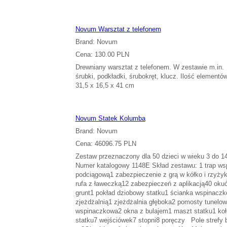
Novum Warsztat z telefonem
Brand: Novum
Cena: 130.00 PLN
Drewniany warsztat z telefonem. W zestawie m.in.
śrubki, podkładki, śrubokręt, klucz. Ilość elementó
31,5 x 16,5 x 41 cm
Novum Statek Kolumba
Brand: Novum
Cena: 46096.75 PLN
Zestaw przeznaczony dla 50 dzieci w wieku 3 do 14
Numer katalogowy 1148E Skład zestawu: 1 trap ws
podciągową1 zabezpieczenie z grą w kółko i rzyżyk
rufa z ławeczką12 zabezpieczeń z aplikacją40 ok
grunt1 pokład dziobowy statku1 ścianka wspinaczk
zjeżdżalnią1 zjeżdżalnia głęboka2 pomosty tunelow
wspinaczkowa2 okna z bulajem1 maszt statku1 koł
statku7 wejściówek7 stopni8 poręczy Pole strefy 