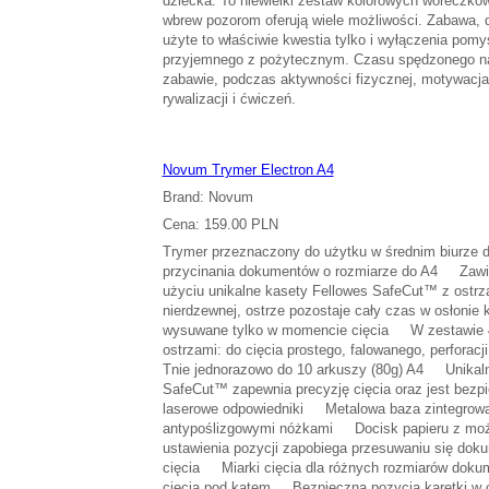
dziecka. To niewielki zestaw kolorowych woreczków
wbrew pozorom oferują wiele możliwości. Zabawa, d
użyte to właściwie kwestia tylko i wyłączenia pomy
przyjemnego z pożytecznym. Czasu spędzonego na
zabawie, podczas aktywności fizycznej, motywacja
rywalizacji i ćwiczeń.
Novum Trymer Electron A4
Brand: Novum
Cena: 159.00 PLN
Trymer przeznaczony do użytku w średnim biurze 
przycinania dokumentów o rozmiarze do A4 Zawi
użyciu unikalne kasety Fellowes SafeCut™ z ostrza
nierdzewnej, ostrze pozostaje cały czas w osłonie k
wysuwane tylko w momencie cięcia W zestawie 4
ostrzami: do cięcia prostego, falowanego, perfora
Tnie jednorazowo do 10 arkuszy (80g) A4 Unikaln
SafeCut™ zapewnia precyzję cięcia oraz jest bezpie
laserowe odpowiedniki Metalowa baza zintegrow
antypoślizgowymi nóżkami Docisk papieru z moż
ustawienia pozycji zapobiega przesuwaniu się do
cięcia Miarki cięcia dla różnych rozmiarów dokum
cięcia pod kątem Bezpieczna pozycja karetki w 