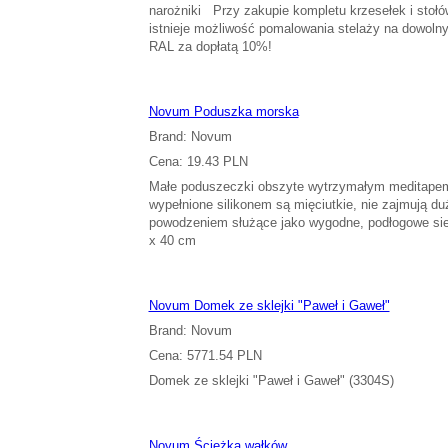
narożniki Przy zakupie kompletu krzesełek i stołów
istnieje możliwość pomalowania stelaży na dowolny 
RAL za dopłatą 10%!
Novum Poduszka morska
Brand: Novum
Cena: 19.43 PLN
Małe poduszeczki obszyte wytrzymałym meditapem
wypełnione silikonem są mięciutkie, nie zajmują du
powodzeniem służące jako wygodne, podłogowe si
x 40 cm
Novum Domek ze sklejki "Paweł i Gaweł"
Brand: Novum
Cena: 5771.54 PLN
Domek ze sklejki "Paweł i Gaweł" (3304S)
Novum Ścieżka wałków