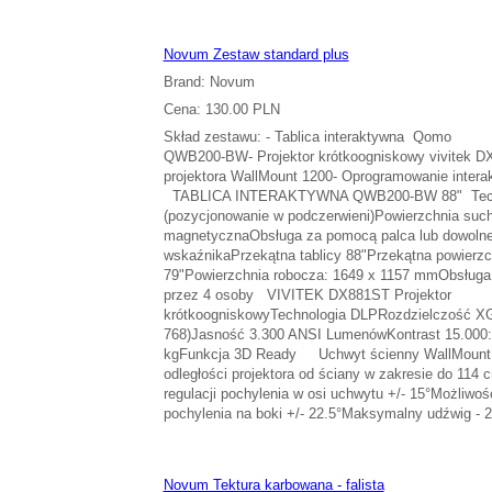
Novum Zestaw standard plus
Brand: Novum
Cena: 130.00 PLN
Skład zestawu: - Tablica interaktywna Qomo
QWB200-BW- Projektor krótkoogniskowy vivitek D
projektora WallMount 1200- Oprogramowanie inter
TABLICA INTERAKTYWNA QWB200-BW 88" Techn
(pozycjonowanie w podczerwieni)Powierzchnia such
magnetycznaObsługa za pomocą palca lub dowoln
wskaźnikaPrzekątna tablicy 88"Przekątna powierzc
79"Powierzchnia robocza: 1649 x 1157 mmObsługa 
przez 4 osoby VIVITEK DX881ST Projektor
krótkoogniskowyTechnologia DLPRozdzielczość XG
768)Jasność 3.300 ANSI LumenówKontrast 15.000
kgFunkcja 3D Ready Uchwyt ścienny WallMount 
odległości projektora od ściany w zakresie do 114
regulacji pochylenia w osi uchwytu +/- 15°Możliwość
pochylenia na boki +/- 22.5°Maksymalny udźwig - 
Novum Tektura karbowana - falista