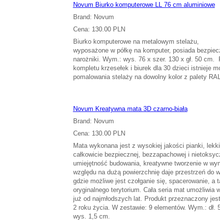
Novum Biurko komputerowe LL 76 cm aluminiowe
Brand: Novum
Cena: 130.00 PLN
Biurko komputerowe na metalowym stelażu,
wyposażone w półkę na komputer, posiada bezpiec
narożniki. Wym.: wys. 76 x szer. 130 x gł. 50 cm.
kompletu krzesełek i biurek dla 30 dzieci istnieje 
pomalowania stelaży na dowolny kolor z palety RA
Novum Kreatywna mata 3D czarno-biała
Brand: Novum
Cena: 130.00 PLN
Mata wykonana jest z wysokiej jakości pianki, lekkie
całkowicie bezpiecznej, bezzapachowej i nietoksy
umiejętność budowania, kreatywne tworzenie w wy
względu na dużą powierzchnię daje przestrzeń do w
gdzie możliwe jest czołganie się, spacerowanie, a 
oryginalnego terytorium. Cała seria mat umożliwia 
już od najmłodszych lat. Produkt przeznaczony jest
2 roku życia. W zestawie: 9 elementów. Wym.: dł. 5
wys. 1,5 cm.