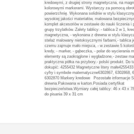
kredowymi, z drugiej strony magnetyczna, na magne
kolorowymi markerami. Wystarczy za pomocą obro
powierzchnię. Wykonana solidnie w stylu klasyczny
wysokiej jakości materiałów, malowana bezpieczny
komplet akcesoriów w zestawie do nauki liczenia i 
grupy trzylatków. Zalety tablicy: - tablica 2 w 1, kre
magnetyczna, - wykonana z drewna w stylu klasyc
stelaż malowany nietoksycznymi farbami,- tablica j
czemu zajmuje mało miejsca, - w zestawie 5 kolor
kredy, - marker, - gąbeczka, - polar do wycierania 
elementy są zaokrąglone i wygładzone,- zestaw mag
praktyczna półka na przybory.- polski produkt. Do 
dokupić: 4255432 Magnetyczne litery małe425543
cyfry i symbole matematyczne6302867, 6302868, 
6302870 Markery kredowe Pozostałe informacje S
drewna.Pakowana w karton.Posiada certyfikat
bezpieczeństwa.Wymiary całej tablicy: 46 x 43 x 7
do pisania 39 x 31 cm