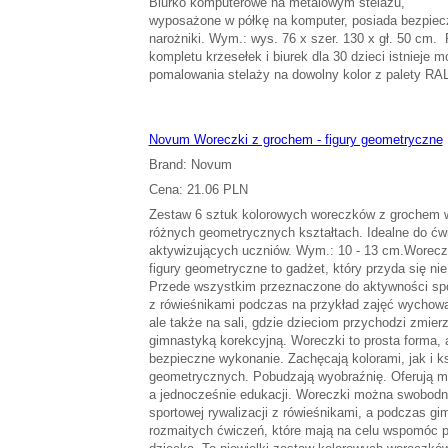
Biurko komputerowe na metalowym stelażu,
wyposażone w półkę na komputer, posiada bezpiec
narożniki. Wym.: wys. 76 x szer. 130 x gł. 50 cm.
kompletu krzesełek i biurek dla 30 dzieci istnieje 
pomalowania stelaży na dowolny kolor z palety RA
Novum Woreczki z grochem - figury geometryczne
Brand: Novum
Cena: 21.06 PLN
Zestaw 6 sztuk kolorowych woreczków z grochem 
różnych geometrycznych kształtach. Idealne do ćw
aktywizujących uczniów. Wym.: 10 - 13 cm.Worecz
figury geometryczne to gadżet, który przyda się nie
Przede wszystkim przeznaczone do aktywności sport
z rówieśnikami podczas na przykład zajęć wychowa
ale także na sali, gdzie dzieciom przychodzi zmierz
gimnastyką korekcyjną. Woreczki to prosta forma, a
bezpieczne wykonanie. Zachęcają kolorami, jak i ks
geometrycznych. Pobudzają wyobraźnię. Oferują m
a jednocześnie edukacji. Woreczki można swobodn
sportowej rywalizacji z rówieśnikami, a podczas gi
rozmaitych ćwiczeń, które mają na celu wspomóc p