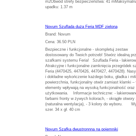
m2Obwód strefy bezpieczeństwa: 41 mMaksymaln
upadku: 1.37 m
Novum Szuflada duża Feria MDF zielona
Brand: Novum
Cena: 36.50 PLN
Bezpieczne i funkcjonalne - skompletuj zestaw
dostosowany do Twoich potrzeb! Stwórz idealną prz
szafkami systemu Feria! Szuflada Feria - lakier
Atrakcyjne i funkcjonalne zamknięcia przegródek 
Feria (4470425, 4470426, 4470427, 4470428). Nasy
i dokładne wykończenie każdego boku, gładka i mił
powierzchnia, funkcjonalny otwór zamiast klamki – 
elementy wpływają na wysoką funkcjonalność oraz
użytkowania. Informacje techniczne: - lakierowan
farbami fronty w żywych kolorach, - okrągłe otwor
(naturalna wentylacja), - 3 kolory do wyboru. W
szer. 34 x gł. 40 cm
Novum Szafka dwustronnna na pojemniki