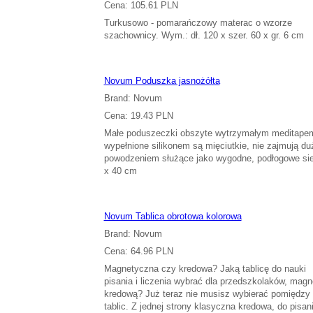
Cena: 105.61 PLN
Turkusowo - pomarańczowy materac o wzorze
szachownicy. Wym.: dł. 120 x szer. 60 x gr. 6 cm
Novum Poduszka jasnożółta
Brand: Novum
Cena: 19.43 PLN
Małe poduszeczki obszyte wytrzymałym meditapem
wypełnione silikonem są mięciutkie, nie zajmują du
powodzeniem służące jako wygodne, podłogowe si
x 40 cm
Novum Tablica obrotowa kolorowa
Brand: Novum
Cena: 64.96 PLN
Magnetyczna czy kredowa? Jaką tablicę do nauki
pisania i liczenia wybrać dla przedszkolaków, mag
kredową? Już teraz nie musisz wybierać pomiędzy 
tablic. Z jednej strony klasyczna kredowa, do pisa