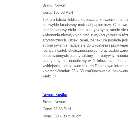
Brand: Novum
Cena: 130.00 PLN
Tektura falista Tektura karbowana ze wzorem fali to
niezwykle kreatywny materiał papierniczy. Ciekawa 
nieszablonowy efekt prac plastycznych, stanie się t
wykonania niezwykłych prac z wykorzystaniem róż
artystycznych. Dzięki temu, że tektura posiada jed
stronę świetnie nadaje się do wycinania i przyklejan
różnych kartek okolicznościowych oraz ozdób zarów
przestrzennych. Zalety tektury: - kreatywny materia
plastycznych, - dodatkowy wzór falowania,- idealna
wyklejania, - efektowna faktura.Dodatkowe informac
kolorachWymiar: 25 x 35 cmOpakowanie: pakowane 
wiek: 3+
Novum Kostka
Brand: Novum
Cena: 56.83 PLN
Wym.: 30 x 30 x 30 cm