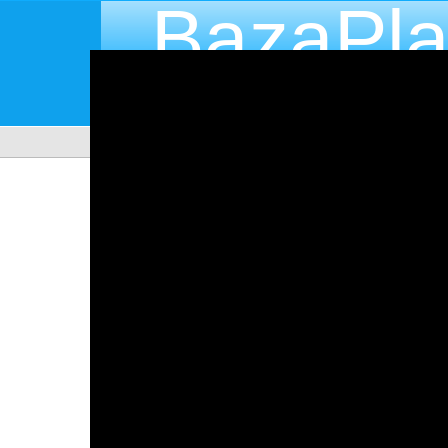
BazaPla
Katalog producentów placów zabaw
BAZAPLACOW.PL
KAT
Novum Basen narożny Bal